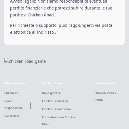
Avviso legale: Non siamo responsabili di eventuali
perdite finanziarie che potresti subire durante le tue
partite a Chicken Road.
Per richieste o supporto, puoi raggiungerci via posta
elettronica all’indirizzo .
Site Information
Chicken Road
Chicken Road 2
Chi siamo
Dove giocare
Chicken Road 2
Demo
Gioco
Chicken Road App
responsabile
Chicken Road Demo
Contattaci
Come funziona Chicken
Road